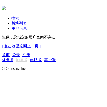
搜索
版块列表
用户信息
抱歉，您指定的用户空间不存在
[ 点击这里返回上一页 ]
首页
|
登录
|
注册
标准版
|
触屏版
|
电脑版
|
客户端
© Comsenz Inc.