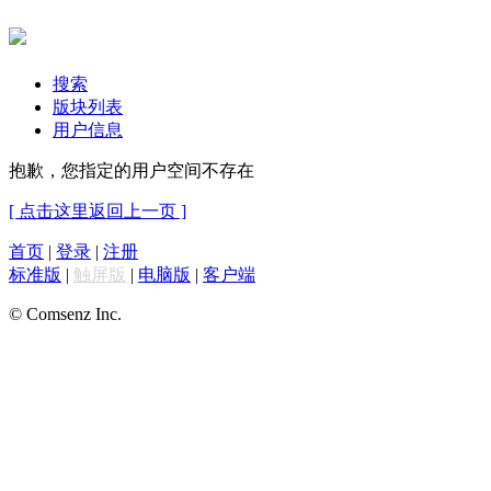
搜索
版块列表
用户信息
抱歉，您指定的用户空间不存在
[ 点击这里返回上一页 ]
首页
|
登录
|
注册
标准版
|
触屏版
|
电脑版
|
客户端
© Comsenz Inc.