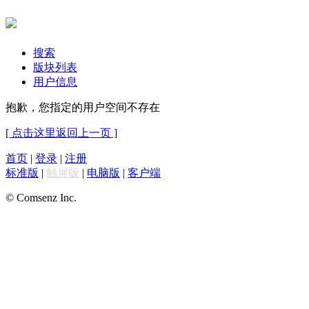
搜索
版块列表
用户信息
抱歉，您指定的用户空间不存在
[ 点击这里返回上一页 ]
首页
|
登录
|
注册
标准版
|
触屏版
|
电脑版
|
客户端
© Comsenz Inc.