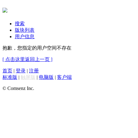
搜索
版块列表
用户信息
抱歉，您指定的用户空间不存在
[ 点击这里返回上一页 ]
首页
|
登录
|
注册
标准版
|
触屏版
|
电脑版
|
客户端
© Comsenz Inc.