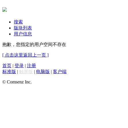
搜索
版块列表
用户信息
抱歉，您指定的用户空间不存在
[ 点击这里返回上一页 ]
首页
|
登录
|
注册
标准版
|
触屏版
|
电脑版
|
客户端
© Comsenz Inc.