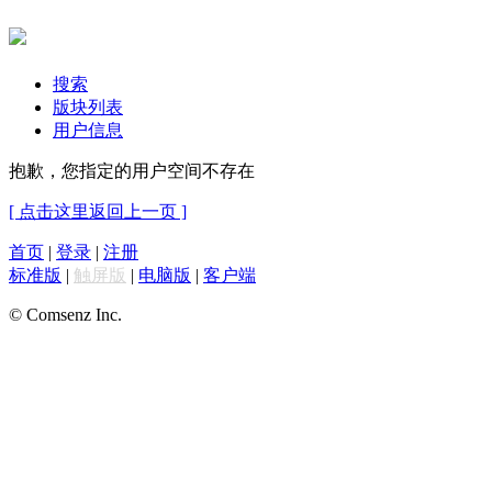
搜索
版块列表
用户信息
抱歉，您指定的用户空间不存在
[ 点击这里返回上一页 ]
首页
|
登录
|
注册
标准版
|
触屏版
|
电脑版
|
客户端
© Comsenz Inc.