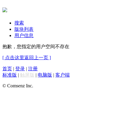
搜索
版块列表
用户信息
抱歉，您指定的用户空间不存在
[ 点击这里返回上一页 ]
首页
|
登录
|
注册
标准版
|
触屏版
|
电脑版
|
客户端
© Comsenz Inc.