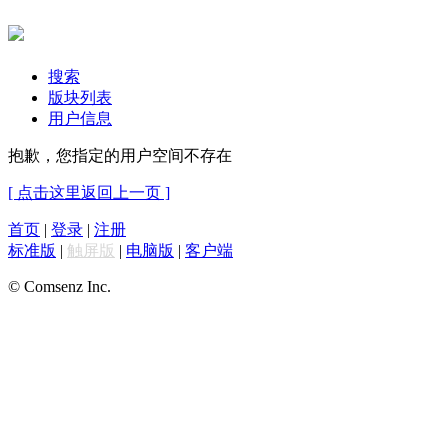
搜索
版块列表
用户信息
抱歉，您指定的用户空间不存在
[ 点击这里返回上一页 ]
首页
|
登录
|
注册
标准版
|
触屏版
|
电脑版
|
客户端
© Comsenz Inc.