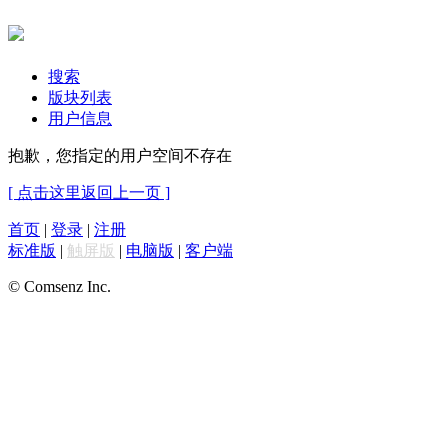
搜索
版块列表
用户信息
抱歉，您指定的用户空间不存在
[ 点击这里返回上一页 ]
首页
|
登录
|
注册
标准版
|
触屏版
|
电脑版
|
客户端
© Comsenz Inc.