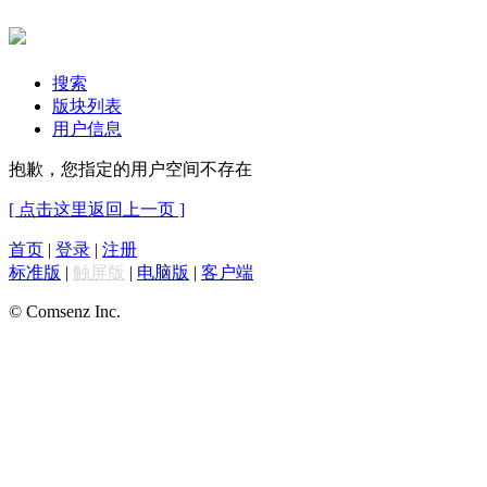
搜索
版块列表
用户信息
抱歉，您指定的用户空间不存在
[ 点击这里返回上一页 ]
首页
|
登录
|
注册
标准版
|
触屏版
|
电脑版
|
客户端
© Comsenz Inc.