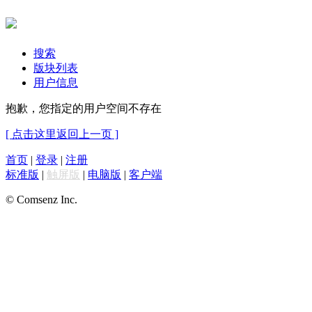
搜索
版块列表
用户信息
抱歉，您指定的用户空间不存在
[ 点击这里返回上一页 ]
首页
|
登录
|
注册
标准版
|
触屏版
|
电脑版
|
客户端
© Comsenz Inc.