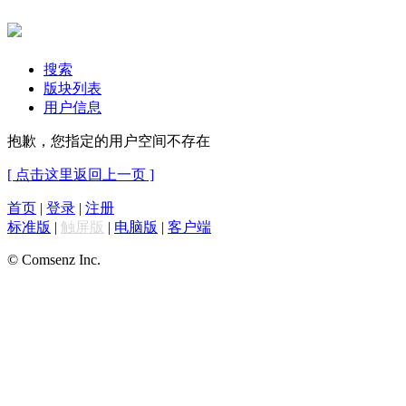
搜索
版块列表
用户信息
抱歉，您指定的用户空间不存在
[ 点击这里返回上一页 ]
首页
|
登录
|
注册
标准版
|
触屏版
|
电脑版
|
客户端
© Comsenz Inc.