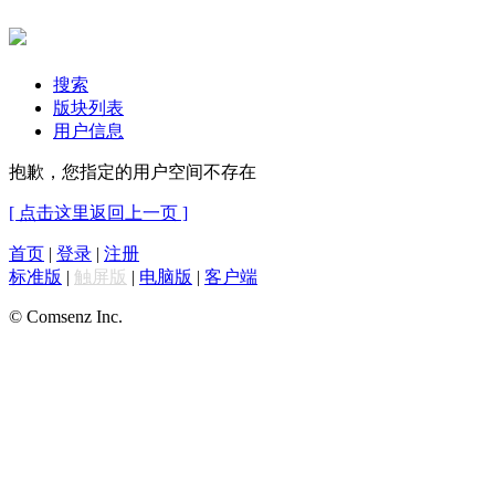
搜索
版块列表
用户信息
抱歉，您指定的用户空间不存在
[ 点击这里返回上一页 ]
首页
|
登录
|
注册
标准版
|
触屏版
|
电脑版
|
客户端
© Comsenz Inc.