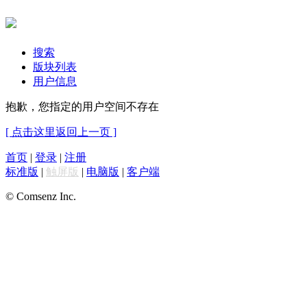
搜索
版块列表
用户信息
抱歉，您指定的用户空间不存在
[ 点击这里返回上一页 ]
首页
|
登录
|
注册
标准版
|
触屏版
|
电脑版
|
客户端
© Comsenz Inc.