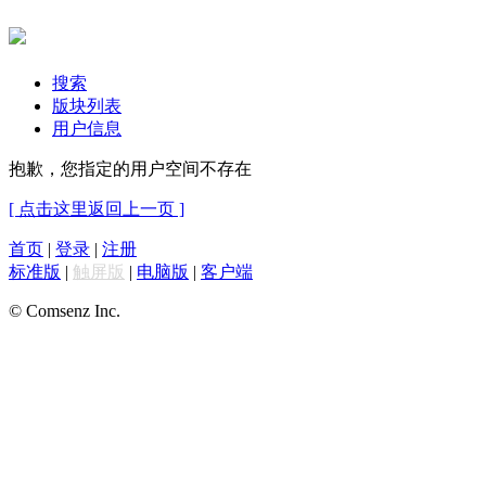
搜索
版块列表
用户信息
抱歉，您指定的用户空间不存在
[ 点击这里返回上一页 ]
首页
|
登录
|
注册
标准版
|
触屏版
|
电脑版
|
客户端
© Comsenz Inc.