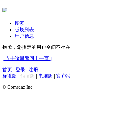
搜索
版块列表
用户信息
抱歉，您指定的用户空间不存在
[ 点击这里返回上一页 ]
首页
|
登录
|
注册
标准版
|
触屏版
|
电脑版
|
客户端
© Comsenz Inc.