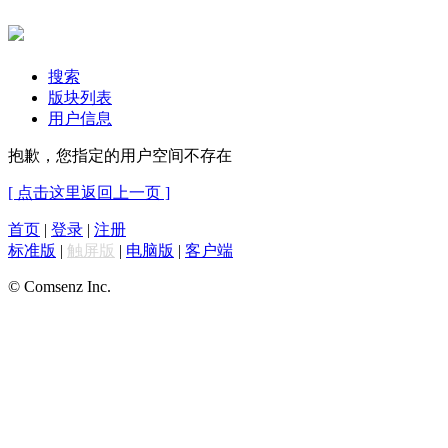
搜索
版块列表
用户信息
抱歉，您指定的用户空间不存在
[ 点击这里返回上一页 ]
首页
|
登录
|
注册
标准版
|
触屏版
|
电脑版
|
客户端
© Comsenz Inc.