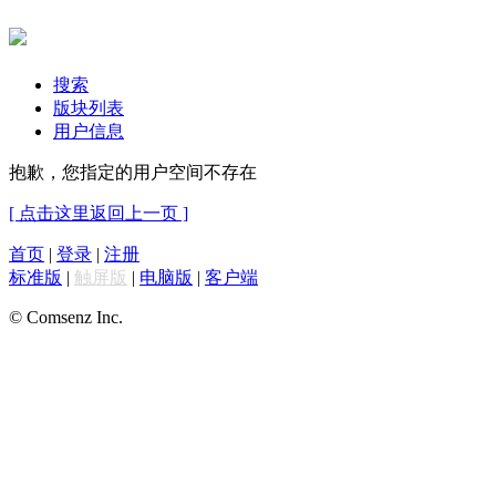
搜索
版块列表
用户信息
抱歉，您指定的用户空间不存在
[ 点击这里返回上一页 ]
首页
|
登录
|
注册
标准版
|
触屏版
|
电脑版
|
客户端
© Comsenz Inc.