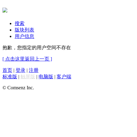
搜索
版块列表
用户信息
抱歉，您指定的用户空间不存在
[ 点击这里返回上一页 ]
首页
|
登录
|
注册
标准版
|
触屏版
|
电脑版
|
客户端
© Comsenz Inc.