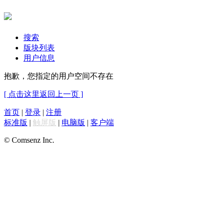
搜索
版块列表
用户信息
抱歉，您指定的用户空间不存在
[ 点击这里返回上一页 ]
首页
|
登录
|
注册
标准版
|
触屏版
|
电脑版
|
客户端
© Comsenz Inc.