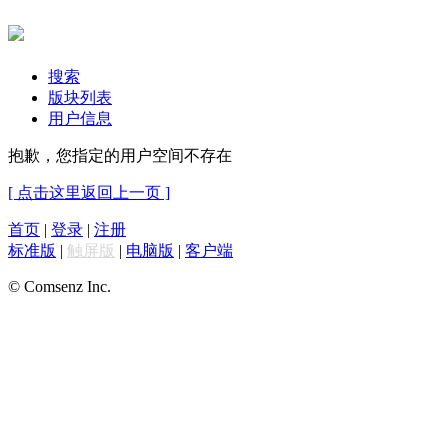
搜索
版块列表
用户信息
抱歉，您指定的用户空间不存在
[ 点击这里返回上一页 ]
首页
|
登录
|
注册
标准版
|
触屏版
|
电脑版
|
客户端
© Comsenz Inc.