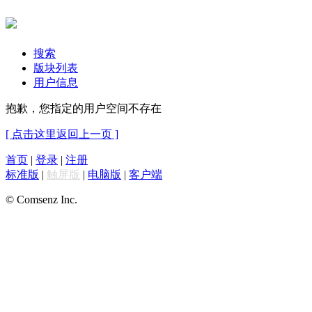
搜索
版块列表
用户信息
抱歉，您指定的用户空间不存在
[ 点击这里返回上一页 ]
首页
|
登录
|
注册
标准版
|
触屏版
|
电脑版
|
客户端
© Comsenz Inc.