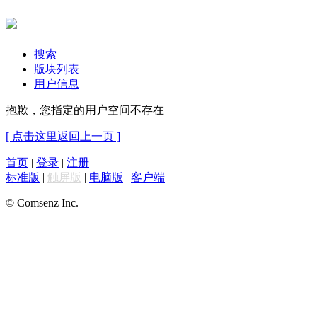
搜索
版块列表
用户信息
抱歉，您指定的用户空间不存在
[ 点击这里返回上一页 ]
首页
|
登录
|
注册
标准版
|
触屏版
|
电脑版
|
客户端
© Comsenz Inc.