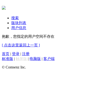
搜索
版块列表
用户信息
抱歉，您指定的用户空间不存在
[ 点击这里返回上一页 ]
首页
|
登录
|
注册
标准版
|
触屏版
|
电脑版
|
客户端
© Comsenz Inc.