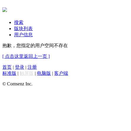
搜索
版块列表
用户信息
抱歉，您指定的用户空间不存在
[ 点击这里返回上一页 ]
首页
|
登录
|
注册
标准版
|
触屏版
|
电脑版
|
客户端
© Comsenz Inc.