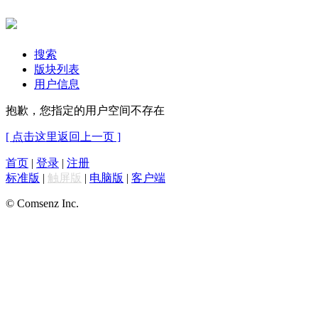
搜索
版块列表
用户信息
抱歉，您指定的用户空间不存在
[ 点击这里返回上一页 ]
首页
|
登录
|
注册
标准版
|
触屏版
|
电脑版
|
客户端
© Comsenz Inc.