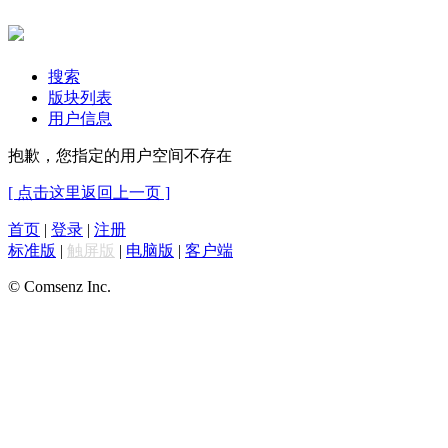
搜索
版块列表
用户信息
抱歉，您指定的用户空间不存在
[ 点击这里返回上一页 ]
首页
|
登录
|
注册
标准版
|
触屏版
|
电脑版
|
客户端
© Comsenz Inc.