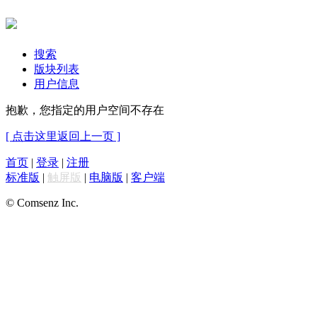
搜索
版块列表
用户信息
抱歉，您指定的用户空间不存在
[ 点击这里返回上一页 ]
首页
|
登录
|
注册
标准版
|
触屏版
|
电脑版
|
客户端
© Comsenz Inc.