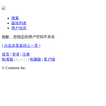
搜索
版块列表
用户信息
抱歉，您指定的用户空间不存在
[ 点击这里返回上一页 ]
首页
|
登录
|
注册
标准版
|
触屏版
|
电脑版
|
客户端
© Comsenz Inc.