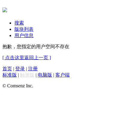
搜索
版块列表
用户信息
抱歉，您指定的用户空间不存在
[ 点击这里返回上一页 ]
首页
|
登录
|
注册
标准版
|
触屏版
|
电脑版
|
客户端
© Comsenz Inc.