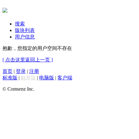
搜索
版块列表
用户信息
抱歉，您指定的用户空间不存在
[ 点击这里返回上一页 ]
首页
|
登录
|
注册
标准版
|
触屏版
|
电脑版
|
客户端
© Comsenz Inc.