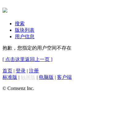
搜索
版块列表
用户信息
抱歉，您指定的用户空间不存在
[ 点击这里返回上一页 ]
首页
|
登录
|
注册
标准版
|
触屏版
|
电脑版
|
客户端
© Comsenz Inc.