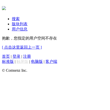
搜索
版块列表
用户信息
抱歉，您指定的用户空间不存在
[ 点击这里返回上一页 ]
首页
|
登录
|
注册
标准版
|
触屏版
|
电脑版
|
客户端
© Comsenz Inc.