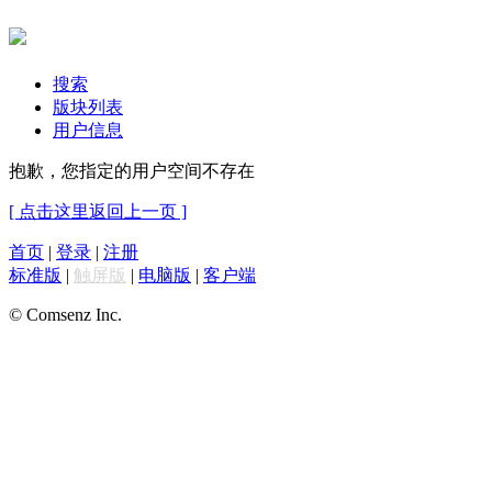
搜索
版块列表
用户信息
抱歉，您指定的用户空间不存在
[ 点击这里返回上一页 ]
首页
|
登录
|
注册
标准版
|
触屏版
|
电脑版
|
客户端
© Comsenz Inc.