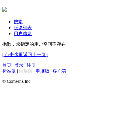
搜索
版块列表
用户信息
抱歉，您指定的用户空间不存在
[ 点击这里返回上一页 ]
首页
|
登录
|
注册
标准版
|
触屏版
|
电脑版
|
客户端
© Comsenz Inc.