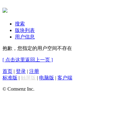
搜索
版块列表
用户信息
抱歉，您指定的用户空间不存在
[ 点击这里返回上一页 ]
首页
|
登录
|
注册
标准版
|
触屏版
|
电脑版
|
客户端
© Comsenz Inc.