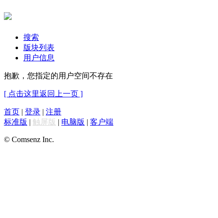
搜索
版块列表
用户信息
抱歉，您指定的用户空间不存在
[ 点击这里返回上一页 ]
首页
|
登录
|
注册
标准版
|
触屏版
|
电脑版
|
客户端
© Comsenz Inc.