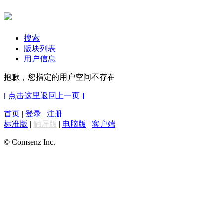
搜索
版块列表
用户信息
抱歉，您指定的用户空间不存在
[ 点击这里返回上一页 ]
首页
|
登录
|
注册
标准版
|
触屏版
|
电脑版
|
客户端
© Comsenz Inc.