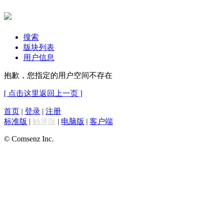
搜索
版块列表
用户信息
抱歉，您指定的用户空间不存在
[ 点击这里返回上一页 ]
首页
|
登录
|
注册
标准版
|
触屏版
|
电脑版
|
客户端
© Comsenz Inc.