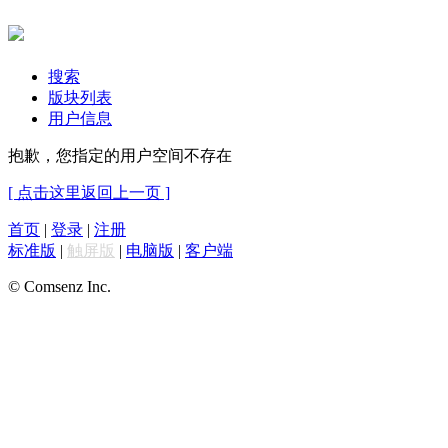
搜索
版块列表
用户信息
抱歉，您指定的用户空间不存在
[ 点击这里返回上一页 ]
首页
|
登录
|
注册
标准版
|
触屏版
|
电脑版
|
客户端
© Comsenz Inc.