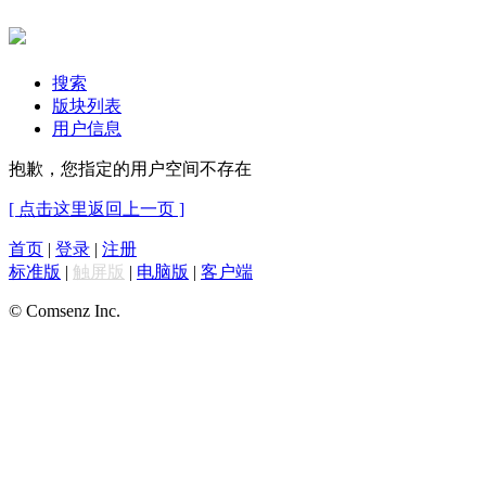
搜索
版块列表
用户信息
抱歉，您指定的用户空间不存在
[ 点击这里返回上一页 ]
首页
|
登录
|
注册
标准版
|
触屏版
|
电脑版
|
客户端
© Comsenz Inc.