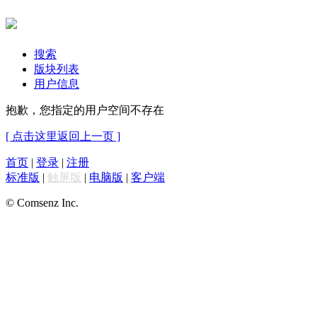
搜索
版块列表
用户信息
抱歉，您指定的用户空间不存在
[ 点击这里返回上一页 ]
首页
|
登录
|
注册
标准版
|
触屏版
|
电脑版
|
客户端
© Comsenz Inc.