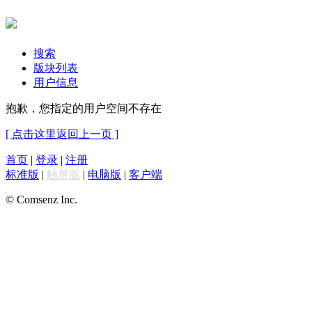
搜索
版块列表
用户信息
抱歉，您指定的用户空间不存在
[ 点击这里返回上一页 ]
首页
|
登录
|
注册
标准版
|
触屏版
|
电脑版
|
客户端
© Comsenz Inc.