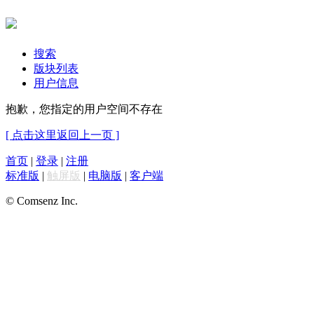
搜索
版块列表
用户信息
抱歉，您指定的用户空间不存在
[ 点击这里返回上一页 ]
首页
|
登录
|
注册
标准版
|
触屏版
|
电脑版
|
客户端
© Comsenz Inc.