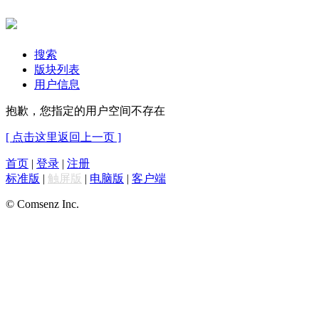
搜索
版块列表
用户信息
抱歉，您指定的用户空间不存在
[ 点击这里返回上一页 ]
首页
|
登录
|
注册
标准版
|
触屏版
|
电脑版
|
客户端
© Comsenz Inc.