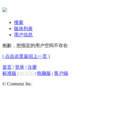
搜索
版块列表
用户信息
抱歉，您指定的用户空间不存在
[ 点击这里返回上一页 ]
首页
|
登录
|
注册
标准版
|
触屏版
|
电脑版
|
客户端
© Comsenz Inc.