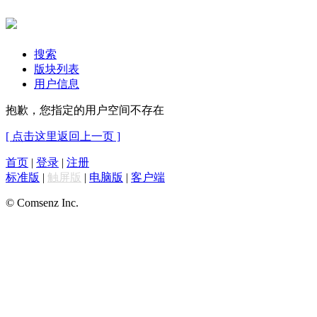
搜索
版块列表
用户信息
抱歉，您指定的用户空间不存在
[ 点击这里返回上一页 ]
首页
|
登录
|
注册
标准版
|
触屏版
|
电脑版
|
客户端
© Comsenz Inc.