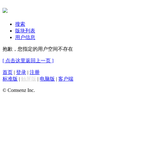
搜索
版块列表
用户信息
抱歉，您指定的用户空间不存在
[ 点击这里返回上一页 ]
首页
|
登录
|
注册
标准版
|
触屏版
|
电脑版
|
客户端
© Comsenz Inc.