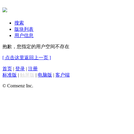
搜索
版块列表
用户信息
抱歉，您指定的用户空间不存在
[ 点击这里返回上一页 ]
首页
|
登录
|
注册
标准版
|
触屏版
|
电脑版
|
客户端
© Comsenz Inc.