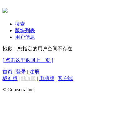
搜索
版块列表
用户信息
抱歉，您指定的用户空间不存在
[ 点击这里返回上一页 ]
首页
|
登录
|
注册
标准版
|
触屏版
|
电脑版
|
客户端
© Comsenz Inc.